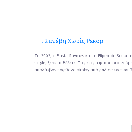
Τι Συνέβη Χωρίς Ρεκόρ
Το 2002, ο Busta Rhymes και το Flipmode Squad 
single, ξέρω τι θέλετε. Το ρεκόρ έφτασε στο νούμ
απολάμβανε άφθονο airplay από ραδιόφωνα και β