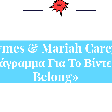
ymes & Mariah Carey
άγραμμα Για Το Βίντ
Belong»