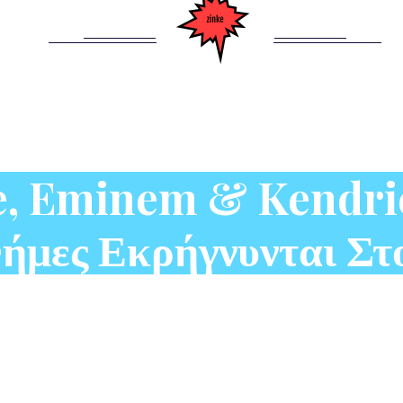
e, Eminem & Kendr
ήμες Εκρήγνυνται Στ