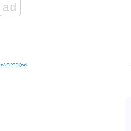
ad
com/kTiRTDQsel