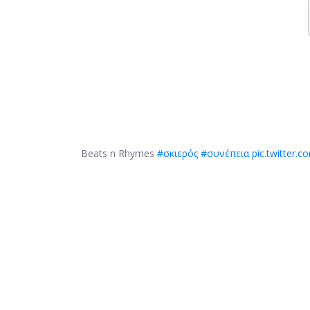
Beats n Rhymes
#σκιερός
#συνέπεια
pic.twitter.