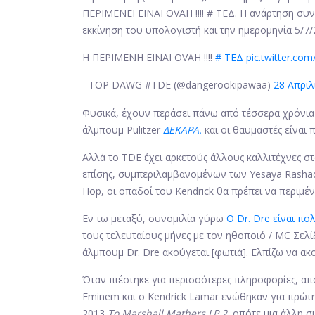
ΠΕΡΙΜΕΝΕΙ ΕΙΝΑΙ OVAH !!!! # ΤΕΔ. Η ανάρτηση συ
εκκίνηση του υπολογιστή και την ημερομηνία 5/7/
Η ΠΕΡΙΜΕΝΗ ΕΙΝΑΙ OVAH !!!!
# ΤΕΔ
pic.twitter.c
- TOP DAWG #TDE (@dangerookipawaa)
28 Απριλ
Φυσικά, έχουν περάσει πάνω από τέσσερα χρόνια
άλμπουμ Pulitzer
ΔΕΚΑΡΑ.
και οι θαυμαστές είναι
Αλλά το TDE έχει αρκετούς άλλους καλλιτέχνες 
επίσης, συμπεριλαμβανομένων των Yesaya Rashad
Hop, οι οπαδοί του Kendrick θα πρέπει να περιμέ
Εν τω μεταξύ, συνομιλία γύρω
Ο Dr. Dre είναι π
τους τελευταίους μήνες με τον ηθοποιό / MC Σελ
άλμπουμ Dr. Dre ακούγεται [φωτιά]. Ελπίζω να ακ
Όταν πιέστηκε για περισσότερες πληροφορίες, απ
Eminem και ο Kendrick Lamar ενώθηκαν για πρώτ
2013
Το Marshall Mathers LP 2,
οπότε μια άλλη σ