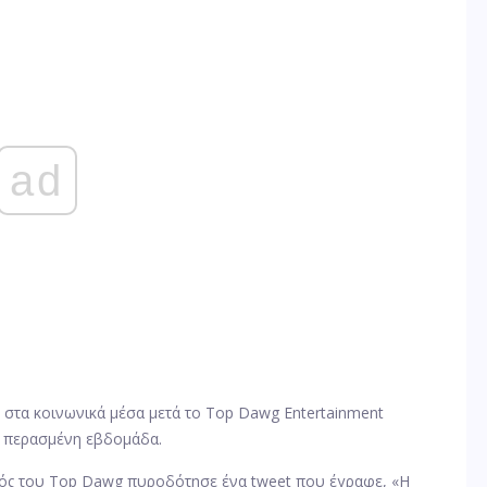
ad
 στα κοινωνικά μέσα μετά το Top Dawg Entertainment
 περασμένη εβδομάδα.
σμός του Top Dawg πυροδότησε ένα tweet που έγραφε, «Η