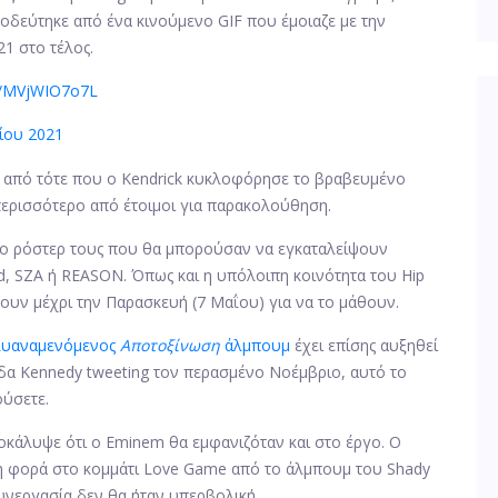
νοδεύτηκε από ένα κινούμενο GIF που έμοιαζε με την
21 στο τέλος.
om/MVjWIO7o7L
ίου 2021
 από τότε που ο Kendrick κυκλοφόρησε το βραβευμένο
 περισσότερο από έτοιμοι για παρακολούθηση.
στο ρόστερ τους που θα μπορούσαν να εγκαταλείψουν
, SZA ή REASON. Όπως και η υπόλοιπη κοινότητα του Hip
νουν μέχρι την Παρασκευή (7 Μαΐου) για να το μάθουν.
ολυαναμενόμενος
Αποτοξίνωση
άλμπουμ
έχει επίσης αυξηθεί
ίδα Kennedy tweeting τον περασμένο Νοέμβριο, αυτό το
ούσετε.
οκάλυψε ότι ο Eminem θα εμφανιζόταν και στο έργο. Ο
η φορά στο κομμάτι Love Game από το άλμπουμ του Shady
υνεργασία δεν θα ήταν υπερβολική.