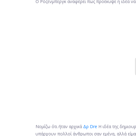
Ο Ρόζενμπεργκ αναφέρει πώς προέκυψε η ιδέα να 
Νομίζω ότι ήταν αρχικά
Δρ Dre
Η ιδέα της δημιουρ
υπάρχουν πολλοί άνθρωποι σαν εμένα, αλλά είμα