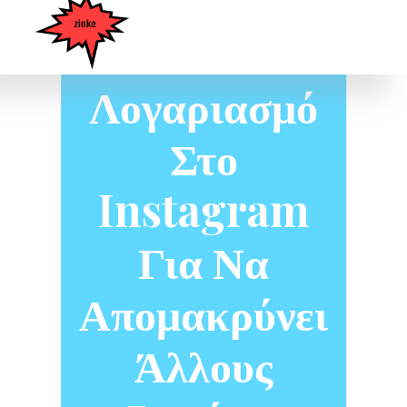
Ότι Έχει
Ψεύτικο
Λογαριασμό
Στο
Instagram
Για Να
Απομακρύνει
Άλλους