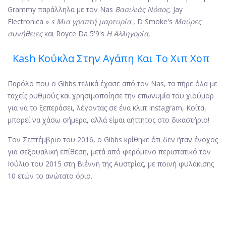
Grammy παράλληλα με τον Nas
Βασιλιάς Νόσος,
Jay
Electronica »
s Μια γραπτή μαρτυρία
, D Smoke's
Μαύρες
συνήθειες
και Royce Da 5'9's
Η Αλληγορία.
Kash Κούκλα Στην Αγάπη Και Το Χιπ Χοπ
Παρόλο που ο Gibbs τελικά έχασε από τον Nas, τα πήρε όλα με
ταχείς ρυθμούς και χρησιμοποίησε την επωνυμία του χιούμορ
για να το ξεπεράσει, λέγοντας σε ένα κλιπ Instagram, Κοίτα,
μπορεί να χάσω σήμερα, αλλά είμαι αήττητος στο δικαστήριο!
Τον Σεπτέμβριο του 2016, ο Gibbs κρίθηκε ότι δεν ήταν ένοχος
για σεξουαλική επίθεση, μετά από φερόμενο περιστατικό τον
Ιούλιο του 2015 στη Βιέννη της Αυστρίας, με ποινή φυλάκισης
10 ετών το ανώτατο όριο.