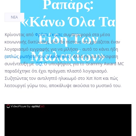
Ραπάρς:
«κάνω Όλα Τα
ΝΈΑ
Είδη Των
Κρίνοντας από
Φρέντι Γκιμπς
συμπεριφορά στα μέσα
κοινωνικής δικτύωσης, δεν θα πίστευε ότι χρειάζεται έναν
Μαλακίων»
λογαριασμό εγγραφής για να μιλήσει - αυτό το κάνει ήδη
(απλώς ρωτήστε τους Akademiks).
Αλλά σε μια πρόσφατη
συνέντευξη με
GQ,
Ο υποψήφιος για το Grammy Award MC
παραδέχτηκε ότι έχει πράγματι πλαστό λογαριασμό.
Συζητώντας τον αντιληπτό ηλικιωμό στο Χιπ Χοπ και πώς
λειτουργεί γύρω του, αποκάλυψε ακούσια το μυστικό του.