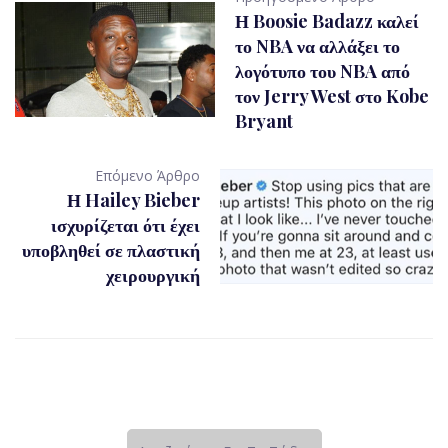
Η Boosie Badazz καλεί
το NBA να αλλάξει το
λογότυπο του NBA από
τον Jerry West στο Kobe
Bryant
Επόμενο Άρθρο
Η Hailey Bieber
ισχυρίζεται ότι έχει
υποβληθεί σε πλαστική
χειρουργική