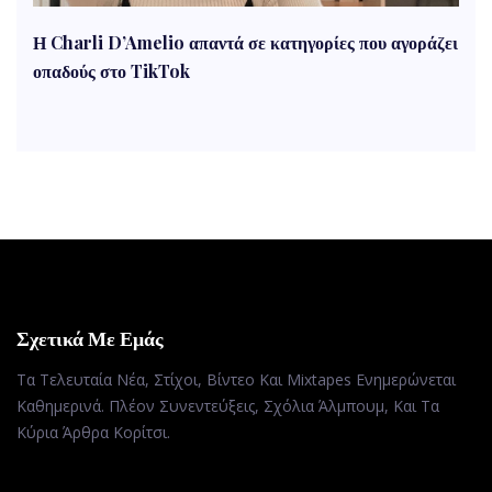
Η Charli D’Amelio απαντά σε κατηγορίες που αγοράζει
οπαδούς στο TikTok
Σχετικά Με Εμάς
Τα Τελευταία Νέα, Στίχοι, Βίντεο Και Mixtapes Ενημερώνεται
Καθημερινά. Πλέον Συνεντεύξεις, Σχόλια Άλμπουμ, Και Τα
Κύρια Άρθρα Κορίτσι.