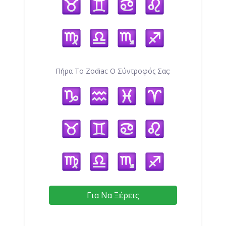
Πήρα Το Zodiac Ο Σύντροφός Σας:
Για Να Ξέρεις