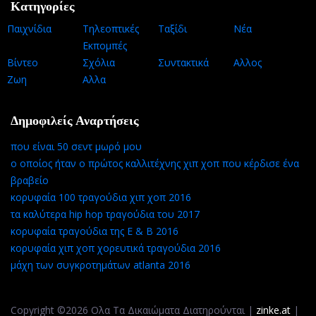
Κατηγορίες
Παιχνίδια
Τηλεοπτικές
Ταξίδι
Νέα
Εκπομπές
Βίντεο
Σχόλια
Συντακτικά
Αλλος
Ζωη
Αλλα
Δημοφιλείς Αναρτήσεις
που είναι 50 σεντ μωρό μου
ο οποίος ήταν ο πρώτος καλλιτέχνης χιπ χοπ που κέρδισε ένα
βραβείο
κορυφαία 100 τραγούδια χιπ χοπ 2016
τα καλύτερα hip hop τραγούδια του 2017
κορυφαία τραγούδια της Ε & Β 2016
κορυφαία χιπ χοπ χορευτικά τραγούδια 2016
μάχη των συγκροτημάτων atlanta 2016
Copyright ©2026 Ολα Τα Δικαιώματα Διατηρούνται |
zinke.at
|