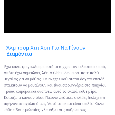
ad
Άλμπουμ Χιπ Χοπ Για Να Γίνουν
Διαμάντια
Έχω κάνει τραγούδια με αυτά τα n-ggas τον τελευταίο καιρό,
οπότε έχω σημειώσει, λέει ο Gibbs. Δεν είσαι ποτέ πολύ
μεγάλος για να μάθεις. Το N-ggas καθίσταται άσχετο επειδή
σταματούν να μαθαίνουν και είναι σφουγγάρια στο παιχνίδι.
Τρώω, κοιμάμαι και αναπνέω αυτό το σκατά, κάθε μέρα.
Κοιτάζω τι κάνουν όλοι. Παίρνω ψεύτικες σελίδες Instagram
αφήνοντας σχόλια όπως, 'Αυτό το σκατά είναι τρελό.' Κάνω
κάθε είδους μαλακίες, χλευάζω τους ανθρώπους.