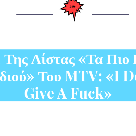
n Της Λίστας «Τα Πι
διού» Του MTV: «I D
Give A Fuck»