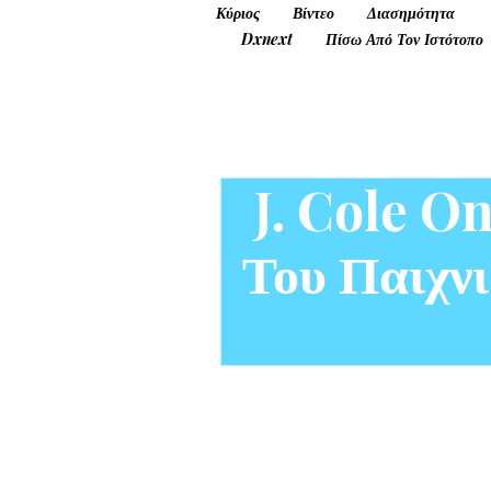
Κύριος
Βίντεο
Διασημότητα
Dxnext
Πίσω Από Τον Ιστότοπο
J. Cole O
Του Παιχνι