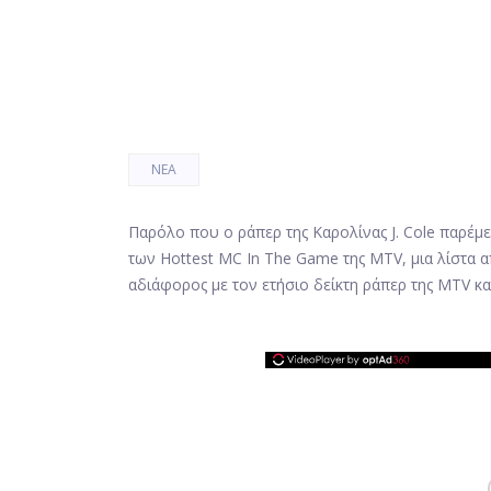
ΝΈΑ
Παρόλο που ο ράπερ της Καρολίνας J. Cole παρέμ
των Hottest MC In The Game της MTV, μια λίστα α
αδιάφορος με τον ετήσιο δείκτη ράπερ της MTV κα