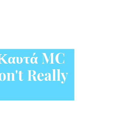
ο Καυτά MC
on't Really