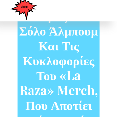
DeVille
Ετοιμάζει Το
Σόλο Άλμπουμ
Και Τις
Κυκλοφορίες
Του «La
Raza» Merch,
Που Αποτίει