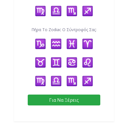
Πήρα Το Zodiac Ο Σύντροφός Σας:
Για Να Ξέρεις