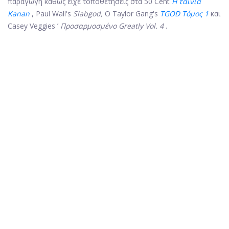
παραγωγή καθώς είχε τοποθετήσεις στα 50 Cent
Η ταινία
Kanan
, Paul Wall's
Slabgod,
Ο Taylor Gang's
TGOD Τόμος 1
και
Casey Veggies ’
Προσαρμοσμένο Greatly Vol. 4
.