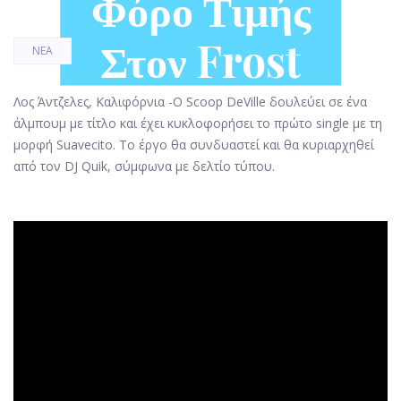
Φόρο Τιμής
Στον Frost
ΝΈΑ
Λος Άντζελες, Καλιφόρνια -
Ο Scoop DeVille δουλεύει σε ένα
άλμπουμ με τίτλο και έχει κυκλοφορήσει το πρώτο single με τη
μορφή Suavecito. Το έργο θα συνδυαστεί και θα κυριαρχηθεί
από τον DJ Quik, σύμφωνα με δελτίο τύπου.
ad