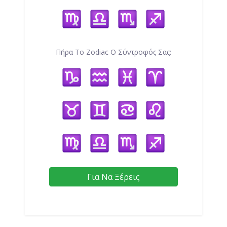
Πήρα Το Zodiac Ο Σύντροφός Σας:
Για Να Ξέρεις