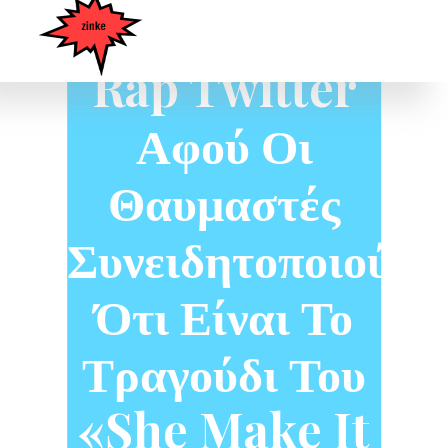
Κερδίζει Το
Rap Twitter
Αφού Οι
Θαυμαστές
Συνειδητοποιούν
Ότι Είναι Το
Τραγούδι Του
«She Make It