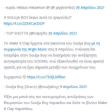
- κυρία. niklaus mikaelson @ (@ jayybombz)
30 Απριλίου 2021
Η SOULJA BOY έκανε αυτό το τραγούδι;!?
https://t.co/2ZEKCacDOF
- TOP SHOTTA (@trapIyfe)
30 Απριλίου 2021
Το Make It Clap έρχεται στα τακούνια του Soulja Boy
με τη
συμφωνία της Virgin Music
στις 8 Απριλίου. Η κίνηση θα
επιτρέψει στον Soulja Boy να διατηρήσει την ανεξάρτητη
αυτοκρατορία του SODMG, ενώ εξακολουθεί να είναι αρκετά
ορατός για να έχει σημασία μεταξύ των συγχρόνων του.
Ευχαριστώ 🥺
https://t.co/Tb3JLMf8sn
- Soulja Boy (Draco) (@souljaboy)
9 Απριλίου 2021
Ρίξτε μια ματιά στις πιο εκνευρισμένες αντιδράσεις των
θαυμαστών του Soulja Boy παρακάτω και δείτε το βίντεο Make
It Clap παραπάνω.