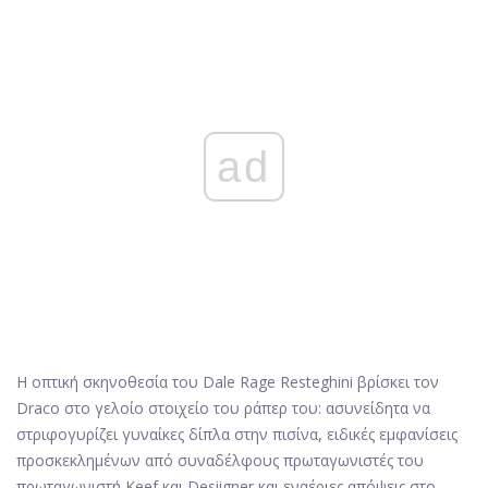
ad
Η οπτική σκηνοθεσία του Dale Rage Resteghini βρίσκει τον
Draco στο γελοίο στοιχείο του ράπερ του: ασυνείδητα να
στριφογυρίζει γυναίκες δίπλα στην πισίνα, ειδικές εμφανίσεις
προσκεκλημένων από συναδέλφους πρωταγωνιστές του
πρωταγωνιστή Keef και Desiigner και εναέριες απόψεις στο