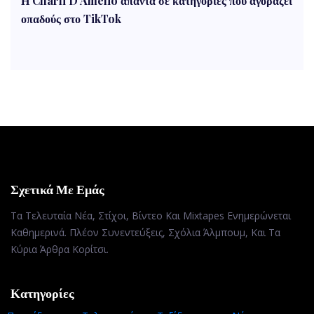
Η Charli D’Amelio απαντά σε κατηγορίες που αγοράζει
οπαδούς στο TikTok
Σχετικά Με Εμάς
Τα Τελευταία Νέα, Στίχοι, Βίντεο Και Mixtapes Ενημερώνεται
Καθημερινά. Πλέον Συνεντεύξεις, Σχόλια Άλμπουμ, Και Τα
Κύρια Άρθρα Κορίτσι.
Κατηγορίες