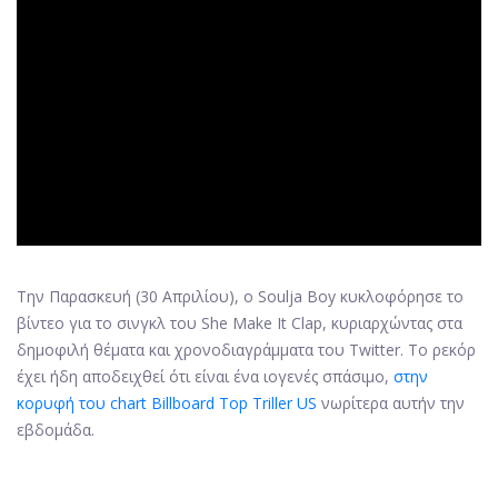
ad
Την Παρασκευή (30 Απριλίου), ο Soulja Boy κυκλοφόρησε το
βίντεο για το σινγκλ του She Make It Clap, κυριαρχώντας στα
δημοφιλή θέματα και χρονοδιαγράμματα του Twitter. Το ρεκόρ
έχει ήδη αποδειχθεί ότι είναι ένα ιογενές σπάσιμο,
στην
κορυφή του chart Billboard Top Triller US
νωρίτερα αυτήν την
εβδομάδα.