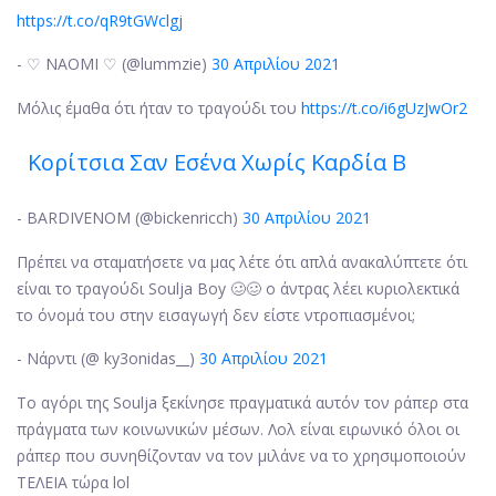
https://t.co/qR9tGWclgj
- ♡ NAOMI ♡ (@lummzie)
30 Απριλίου 2021
Μόλις έμαθα ότι ήταν το τραγούδι του
https://t.co/i6gUzJwOr2
Κορίτσια Σαν Εσένα Χωρίς Καρδία Β
- BARDIVENOM (@bickenricch)
30 Απριλίου 2021
Πρέπει να σταματήσετε να μας λέτε ότι απλά ανακαλύπτετε ότι
είναι το τραγούδι Soulja Boy 🥴🥴 ο άντρας λέει κυριολεκτικά
το όνομά του στην εισαγωγή δεν είστε ντροπιασμένοι;
- Νάρντι (@ ky3onidas__)
30 Απριλίου 2021
Το αγόρι της Soulja ξεκίνησε πραγματικά αυτόν τον ράπερ στα
πράγματα των κοινωνικών μέσων. Λολ είναι ειρωνικό όλοι οι
ράπερ που συνηθίζονταν να τον μιλάνε να το χρησιμοποιούν
ΤΕΛΕΙΑ τώρα lol