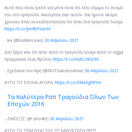
Αυτό που είναι τρελό για μένα είναι ότι λέει νόμιμα το όνομά
του στο τραγούδι. Ακούγεται σαν αυτόν. Και ήμουν ακόμα
χρονών όταν συνειδητοποίησα ότι ήταν ένα τραγούδι Soulja.
https://t.co/ymfbPVue3V
- lex (@GoldenLexis)
30 Απριλίου 2021
Δεν ξέρω καν ότι ήταν αυτό το τραγούδι soulja αυτό το nigga
πραγματικά ένας θρύλος
https://t.co/XxBLOkQIXn
- Σχεδίασε τον Άρη (@NOTSubzerodrew)
30 Απριλίου 2021
ΑΥΤΟ ΤΟ ΣΟΥΛΙΑ ΑΓΟΡΑ;
https://t.co/XXksEgNFrm
Τα Καλύτερα Ραπ Τραγούδια Όλων Των
Εποχών 2016
- ZINO🇰🇪 (@ zino4th)
30 Απριλίου 2021
ΑΥΤΟ ΤΟ ΤΡΑΓΟΥΔΙ ΤΟΥ ??? ΚΑΘΥΣΤΕΡΩ??!!???