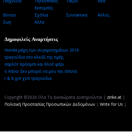
Παιχνίδια
Τηλεοπτικές
Ταξίδι
Νέα
Εκπομπές
Βίντεο
Σχόλια
Συντακτικά
Αλλος
Ζωη
Αλλα
Δημοφιλείς Αναρτήσεις
Honda μάχη των συγκροτημάτων 2016
τραγούδια στο κλειδί της τιμής
σαρλότ Κρόσμπι και Κλοέ φέρι
ο Κάνιε δεν μπορεί να μου πει τίποτα
r & b χιπ χοπ τραγούδια
Copyright ©2026 Ολα Τα Δικαιώματα Διατηρούνται |
zinke.at
|
Πολιτική Προστασίας Προσωπικών Δεδομένων
|
Write for Us
|