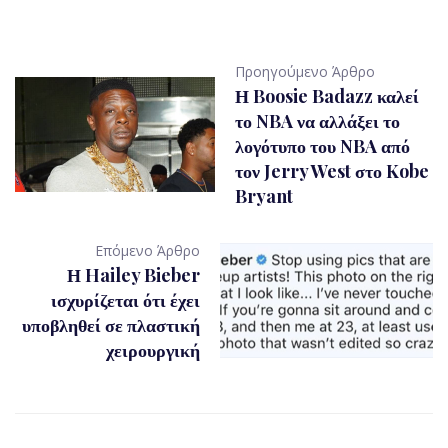
Προηγούμενο Άρθρο
Η Boosie Badazz καλεί
το NBA να αλλάξει το
λογότυπο του NBA από
τον Jerry West στο Kobe
Bryant
Επόμενο Άρθρο
Η Hailey Bieber
ισχυρίζεται ότι έχει
υποβληθεί σε πλαστική
χειρουργική