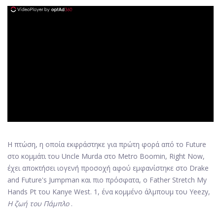
ad
Η πτώση, η οποία εκφράστηκε για πρώτη φορά από το Future
στο κομμάτι του Uncle Murda στο Metro Boomin, Right Now,
έχει αποκτήσει ιογενή προσοχή αφού εμφανίστηκε στο Drake
and Future's Jumpman και πιο πρόσφατα, ο Father Stretch My
Hands Pt του Kanye West. 1, ένα κομμένο άλμπουμ του Yeezy,
Η ζωή του Πάμπλο
.