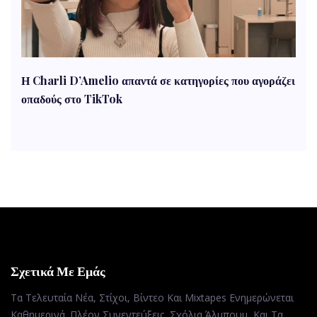
Η Charli D’Amelio απαντά σε κατηγορίες που αγοράζει
οπαδούς στο TikTok
Σχετικά Με Εμάς
Τα Τελευταία Νέα, Στίχοι, Βίντεο Και Mixtapes Ενημερώνεται
Καθημερινά. Πλέον Συνεντεύξεις, Σχόλια Άλμπουμ, Και Τα