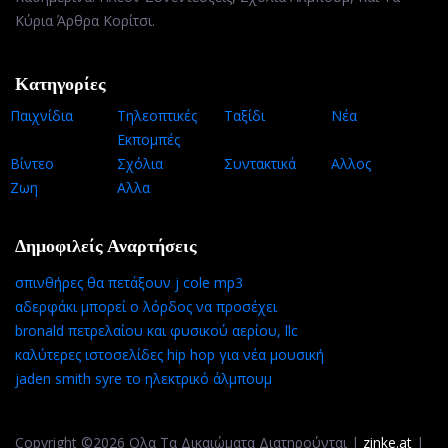
Κύρια Άρθρα Κορίτσι.
Κατηγορίες
Παιχνίδια
Τηλεοπτικές
Ταξίδι
Νέα
Εκπομπές
Βίντεο
Σχόλια
Συντακτικά
Αλλος
Ζωη
Αλλα
Δημοφιλείς Αναρτήσεις
σπινθήρες θα πετάξουν j cole mp3
αδερφάκι μπορεί ο λόρδος να προσέχει
bronald πετρελαίου και φυσικού αερίου, llc
καλύτερες ιστοσελίδες hip hop για νέα μουσική
jaden smith syre το ηλεκτρικό άλμπουμ
Copyright ©2026 Ολα Τα Δικαιώματα Διατηρούνται |
zinke.at
|