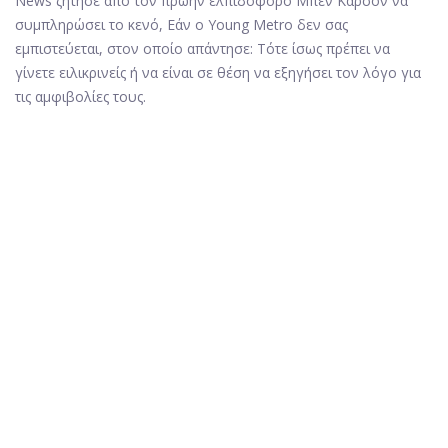
News ζήτησε από τον πρώην ελπιδοφόρο Μπεν Κάρσον να
συμπληρώσει το κενό, Εάν ο Young Metro δεν σας
εμπιστεύεται, στον οποίο απάντησε: Τότε ίσως πρέπει να
γίνετε ειλικρινείς ή να είναι σε θέση να εξηγήσει τον λόγο για
τις αμφιβολίες τους.