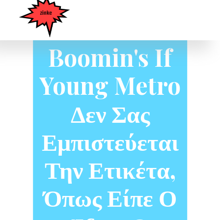
Πίσω Από Το
Metro
Boomin's If
Young Metro
Δεν Σας
Εμπιστεύεται
Την Ετικέτα,
Όπως Είπε Ο