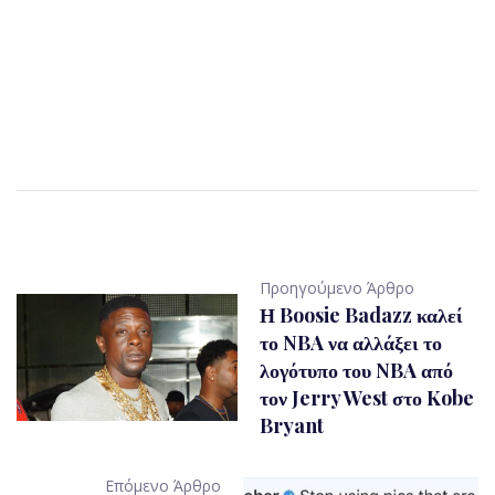
Προηγούμενο Άρθρο
Η Boosie Badazz καλεί
το NBA να αλλάξει το
λογότυπο του NBA από
τον Jerry West στο Kobe
Bryant
Επόμενο Άρθρο