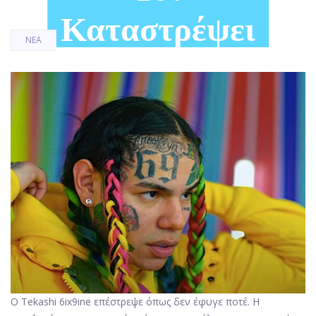
Καταστρέψει
ΝΈΑ
Ο Tekashi 6ix9ine επέστρεψε όπως δεν έφυγε ποτέ. Η