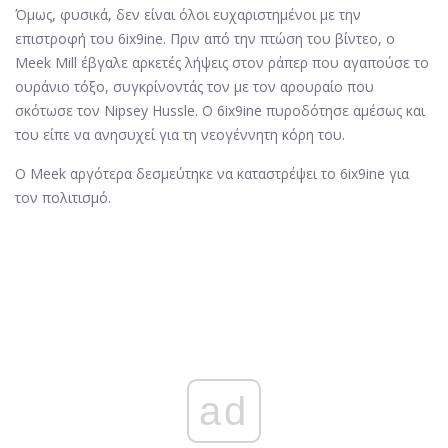
Όμως, φυσικά, δεν είναι όλοι ευχαριστημένοι με την
επιστροφή του 6ix9ine. Πριν από την πτώση του βίντεο, ο
Meek Mill έβγαλε αρκετές λήψεις στον ράπερ που αγαπούσε το
ουράνιο τόξο, συγκρίνοντάς τον με τον αρουραίο που
σκότωσε τον Nipsey Hussle. Ο 6ix9ine πυροδότησε αμέσως και
του είπε να ανησυχεί για τη νεογέννητη κόρη του.
Ο Meek αργότερα δεσμεύτηκε να καταστρέψει το 6ix9ine για
τον πολιτισμό.
ad