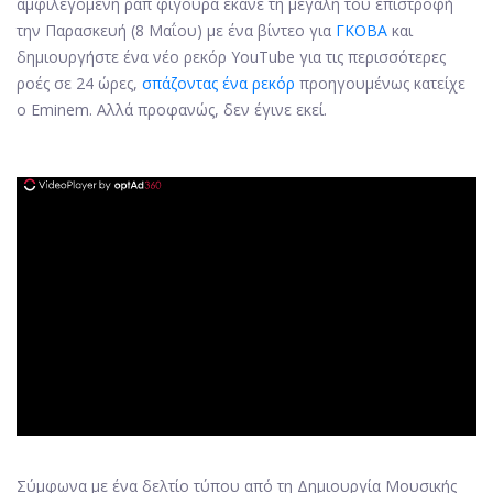
αμφιλεγόμενη ραπ φιγούρα έκανε τη μεγάλη του επιστροφή
την Παρασκευή (8 Μαΐου) με ένα βίντεο για
ΓΚΟΒΑ
και
δημιουργήστε ένα νέο ρεκόρ YouTube για τις περισσότερες
ροές σε 24 ώρες,
σπάζοντας ένα ρεκόρ
προηγουμένως κατείχε
ο Eminem. Αλλά προφανώς, δεν έγινε εκεί.
ad
Σύμφωνα με ένα δελτίο τύπου από τη Δημιουργία Μουσικής