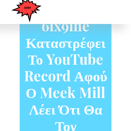
Του Tekashi
6ix9ine
Καταστρέφει
Το YouTube
Record Αφού
Ο Meek Mill
Λέει Ότι Θα
Τον