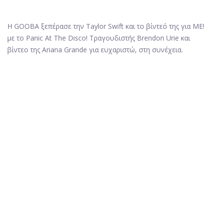
Η GOOBA ξεπέρασε την Taylor Swift και το βίντεό της για ME!
με το Panic At The Disco! Τραγουδιστής Brendon Urie και
βίντεο της Ariana Grande για ευχαριστώ, στη συνέχεια.