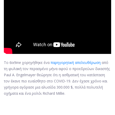
Το 6ix9ine χορηγήθηκε ένα
παρηγορητική απελευθέρωση
από
τη φυλακή τον περασμένο μήνα αφού ο προεδρεύων δικαστής
Paul A. Engelmayer θεώρησε ότι η ασθματική του κατάσταση
τον έκανε πιο ευαίσθητο στο COVID-19. Δεν έχασε χρόνο και
γρήγορα αγόρασε μια αλυσίδα 300.000 $, πολλά πολυτελή
οχήματα και ένα ρολόι Richard Millie.