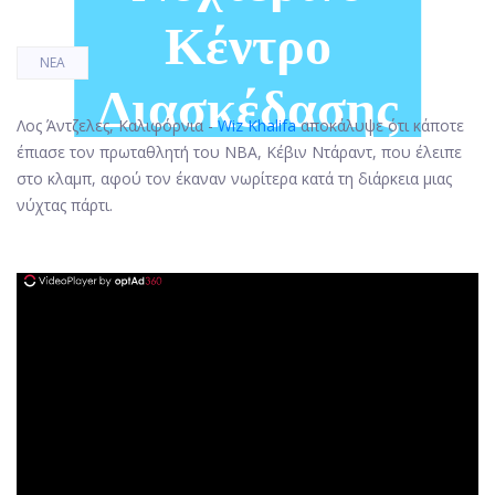
Κέντρο
ΝΈΑ
Διασκέδασης
Λος Άντζελες, Καλιφόρνια -
Wiz Khalifa
αποκάλυψε ότι κάποτε
έπιασε τον πρωταθλητή του ΝΒΑ, Κέβιν Ντάραντ, που έλειπε
στο κλαμπ, αφού τον έκαναν νωρίτερα κατά τη διάρκεια μιας
νύχτας πάρτι.
ad