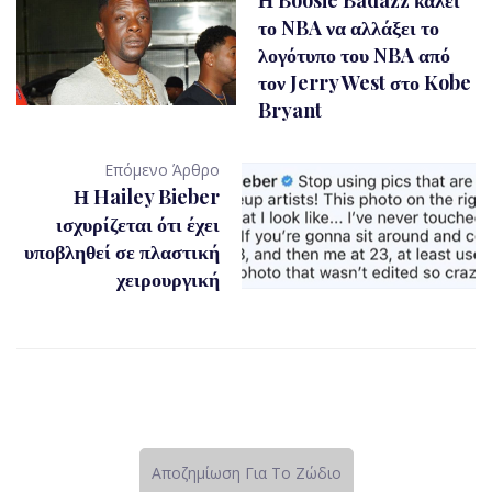
Η Boosie Badazz καλεί
το NBA να αλλάξει το
λογότυπο του NBA από
τον Jerry West στο Kobe
Bryant
Επόμενο Άρθρο
Η Hailey Bieber
ισχυρίζεται ότι έχει
υποβληθεί σε πλαστική
χειρουργική
Αποζημίωση Για Το Ζώδιο