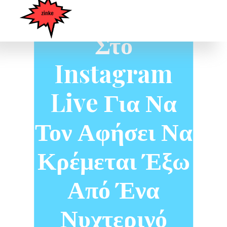
Kevin Durant
Στο
Instagram
Live Για Να
Τον Αφήσει Να
Κρέμεται Έξω
Από Ένα
Νυχτερινό