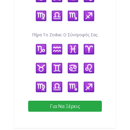
Πήρα Το Zodiac Ο Σύντροφός Σας:
Για Να Ξέρεις