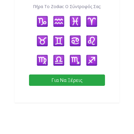
Πήρα Το Zodiac Ο Σύντροφός Σας:
Για Να Ξέρεις