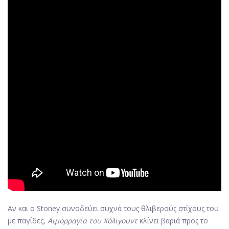
Αν και ο Stoney συνοδεύει συχνά τους θλιβερούς στίχους του
με παγίδες,
Αιμορραγία του Χόλιγουντ
κλίνει βαριά προς το