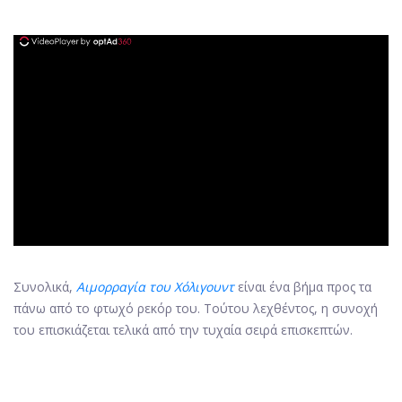
ad
Συνολικά,
Αιμορραγία του Χόλιγουντ
είναι ένα βήμα προς τα
πάνω από το φτωχό ρεκόρ του. Τούτου λεχθέντος, η συνοχή
του επισκιάζεται τελικά από την τυχαία σειρά επισκεπτών.