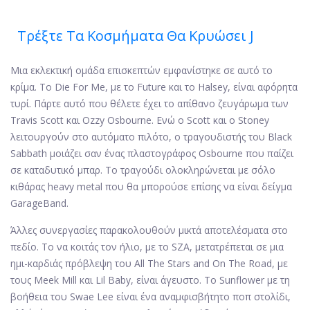
Τρέξτε Τα Κοσμήματα Θα Κρυώσει J
Μια εκλεκτική ομάδα επισκεπτών εμφανίστηκε σε αυτό το
κρίμα. Το Die For Me, με το Future και το Halsey, είναι αφόρητα
τυρί. Πάρτε αυτό που θέλετε έχει το απίθανο ζευγάρωμα των
Travis Scott και Ozzy Osbourne. Ενώ ο Scott και ο Stoney
λειτουργούν στο αυτόματο πιλότο, ο τραγουδιστής του Black
Sabbath μοιάζει σαν ένας πλαστογράφος Osbourne που παίζει
σε καταδυτικό μπαρ. Το τραγούδι ολοκληρώνεται με σόλο
κιθάρας heavy metal που θα μπορούσε επίσης να είναι δείγμα
GarageBand.
Άλλες συνεργασίες παρακολουθούν μικτά αποτελέσματα στο
πεδίο. Το να κοιτάς τον ήλιο, με το SZA, μετατρέπεται σε μια
ημι-καρδιάς πρόβλεψη του All The Stars and On The Road, με
τους Meek Mill και Lil Baby, είναι άγευστο. Το Sunflower με τη
βοήθεια του Swae Lee είναι ένα αναμφισβήτητο ποπ στολίδι,