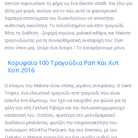
Iverson παρουσίασε τη φήμη ως ένα δίκοπο σπαθί. Και εδώ για
άλλη μια φορά, ανοίγει για το πώς αυτά τα φαινομενικά
λαμπερά επιτεύγματα του δυσκολεύουν να αποκτήσει
αυθεντική οικειότητα. Το τιτλοδοτημένο και intro τραγούδι
θέτει τη διάθεση - ζοφερή κορώνα, μαλακά κιθάρα, και Malone
τραγουδώντας για τη συναισθηματική αναταραχή του: Dyin
στον ύπνο μας, ζούμε ένα όνειρο / Το καταφέρνουμε μόνο.
Κορυφαία 100 Τραγούδια Ραπ Και Χιπ
Χοπ 2016
Ο κόσμος του Malone είναι επίσης γεμάτος αντιφάσεις. Ο Saint-
Tropez, ένα ελκυστικό τραγούδι ποπ τραγούδι που είναι
εύκολα ένα άλμπουμ, τον έχει να καυχηθεί για ψώνια για τη
φίλη του στη Γαλλική Ριβιέρα και την πολυεκατομμυριούχο
κατάστασή του. Ωστόσο, αργότερα στο μελοδραματικό
Διαδίκτυο μπαλάντας, φωτίζει την επιφανειακότητα του
πολιτισμού #DoItForTheGram. Και στο Enemies, με τον
DaBaby, ο Malone τραγουδά για ένα μεγάλο ρυθμό για