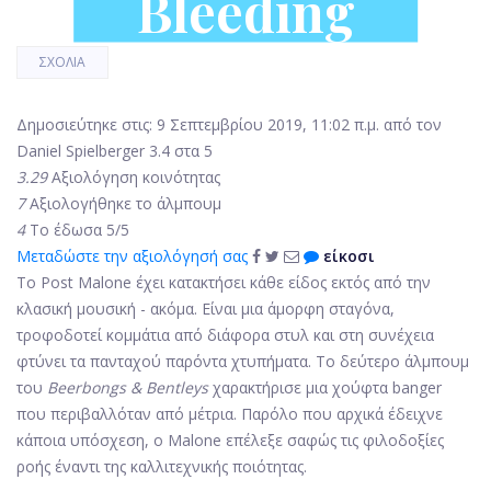
Bleeding
ΣΧΌΛΙΑ
Δημοσιεύτηκε στις: 9 Σεπτεμβρίου 2019, 11:02 π.μ. από τον
Daniel Spielberger
3.4 στα 5
3.29
Αξιολόγηση κοινότητας
7
Αξιολογήθηκε το άλμπουμ
4
Το έδωσα 5/5
Μεταδώστε την αξιολόγησή σας
είκοσι
Το Post Malone έχει κατακτήσει κάθε είδος εκτός από την
κλασική μουσική - ακόμα. Είναι μια άμορφη σταγόνα,
τροφοδοτεί κομμάτια από διάφορα στυλ και στη συνέχεια
φτύνει τα πανταχού παρόντα χτυπήματα. Το δεύτερο άλμπουμ
του
Beerbongs & Bentleys
χαρακτήρισε μια χούφτα banger
που περιβαλλόταν από μέτρια. Παρόλο που αρχικά έδειχνε
κάποια υπόσχεση, ο Malone επέλεξε σαφώς τις φιλοδοξίες
ροής έναντι της καλλιτεχνικής ποιότητας.