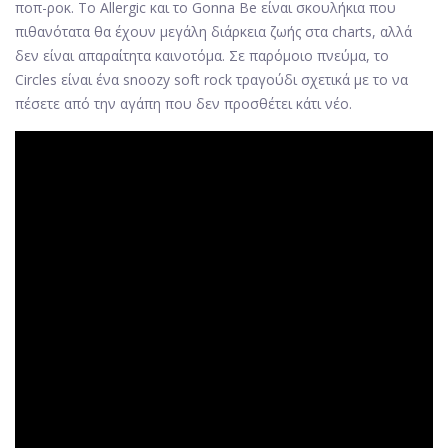
ποπ-ροκ. Το Allergic και το Gonna Be είναι σκουλήκια που
πιθανότατα θα έχουν μεγάλη διάρκεια ζωής στα charts, αλλά
δεν είναι απαραίτητα καινοτόμα. Σε παρόμοιο πνεύμα, το
Circles είναι ένα snoozy soft rock τραγούδι σχετικά με το να
πέσετε από την αγάπη που δεν προσθέτει κάτι νέο.