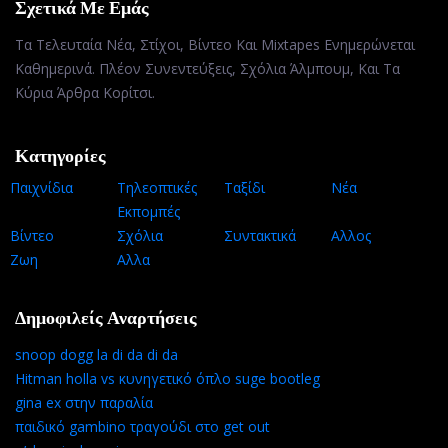
Σχετικά Με Εμάς
Τα Τελευταία Νέα, Στίχοι, Βίντεο Και Mixtapes Ενημερώνεται
Καθημερινά. Πλέον Συνεντεύξεις, Σχόλια Άλμπουμ, Και Τα
Κύρια Άρθρα Κορίτσι.
Κατηγορίες
Παιχνίδια
Τηλεοπτικές
Ταξίδι
Νέα
Εκπομπές
Βίντεο
Σχόλια
Συντακτικά
Αλλος
Ζωη
Αλλα
Δημοφιλείς Αναρτήσεις
snoop dogg la di da di da
Hitman holla vs κυνηγετικό όπλο suge bootleg
gina ex στην παραλία
παιδικό gambino τραγούδι στο get out