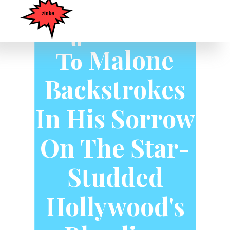
Επανεξέταση:
Δημοσιεύστε
Το Malone
Backstrokes
In His Sorrow
On The Star-
Studded
Hollywood's